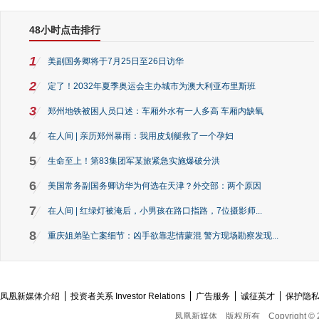
48小时点击排行
1
美副国务卿将于7月25日至26日访华
2
定了！2032年夏季奥运会主办城市为澳大利亚布里斯班
3
郑州地铁被困人员口述：车厢外水有一人多高 车厢内缺氧
4
在人间 | 亲历郑州暴雨：我用皮划艇救了一个孕妇
5
生命至上！第83集团军某旅紧急实施爆破分洪
6
美国常务副国务卿访华为何选在天津？外交部：两个原因
7
在人间 | 红绿灯被淹后，小男孩在路口指路，7位摄影师...
8
重庆姐弟坠亡案细节：凶手欲靠悲情蒙混 警方现场勘察发现...
凤凰新媒体介绍
投资者关系 Investor Relations
广告服务
诚征英才
保护隐
凤凰新媒体
版权所有
Copyright © 