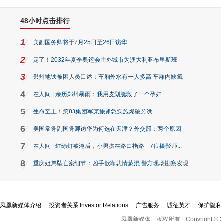
48小时点击排行
1
美副国务卿将于7月25日至26日访华
2
定了！2032年夏季奥运会主办城市为澳大利亚布里斯班
3
郑州地铁被困人员口述：车厢外水有一人多高 车厢内缺氧
4
在人间 | 亲历郑州暴雨：我用皮划艇救了一个孕妇
5
生命至上！第83集团军某旅紧急实施爆破分洪
6
美国常务副国务卿访华为何选在天津？外交部：两个原因
7
在人间 | 红绿灯被淹后，小男孩在路口指路，7位摄影师...
8
重庆姐弟坠亡案细节：凶手欲靠悲情蒙混 警方现场勘察发现...
凤凰新媒体介绍
投资者关系 Investor Relations
广告服务
诚征英才
保护隐
凤凰新媒体
版权所有
Copyright © 