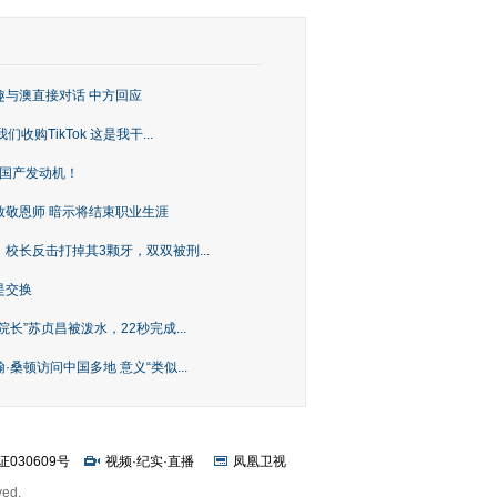
趣与澳直接对话 中方回应
购TikTok 这是我干...
上国产发动机！
致敬恩师 暗示将结束职业生涯
校长反击打掉其3颗牙，双双被刑...
是交换
长”苏贞昌被泼水，22秒完成...
桑顿访问中国多地 意义“类似...
证030609号
视频
·
纪实
·
直播
凤凰卫视
ved.