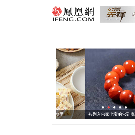
把它加到了牛轧糖里
被列入佛家七宝的它到底有多美？