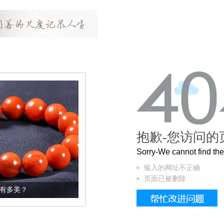
抱歉-您访问的
Sorry-We cannot find t
输入的网址不正确
页面已被删除
这个3.2米的长卷，还原了600岁的紫禁城