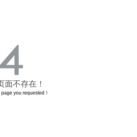
页面不存在！
he page you requested！
曲奇届的“爱马仕”把你的爱封在罐子里送给TA