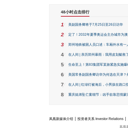
48小时点击排行
1
美副国务卿将于7月25日至26日访华
2
定了！2032年夏季奥运会主办城市为
3
郑州地铁被困人员口述：车厢外水有一
4
在人间 | 亲历郑州暴雨：我用皮划艇救
5
生命至上！第83集团军某旅紧急实施爆
6
美国常务副国务卿访华为何选在天津？
7
在人间 | 红绿灯被淹后，小男孩在路口指
8
重庆姐弟坠亡案细节：凶手欲靠悲情蒙混 
凤凰新媒体介绍
投资者关系 Investor Relations
凤凰