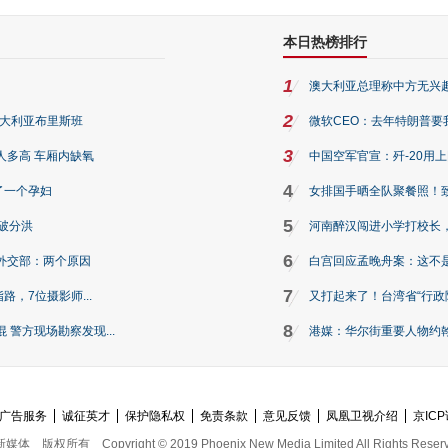
本日热榜排行
1
澳大利亚总理称中方无兴
2
澳大利亚布里斯班
微软CEO：去年特朗普要我们收
3
人多高 车厢内缺氧
中国空军官宣：歼-20用
4
了一个孕妇
女排国手晒全队聚餐照！
5
破分洪
河南醉汉闯进小学打校长，
6
外交部：两个原因
白宫回应孟晚舟案：这不
7
路，7位摄影师...
又打起来了！台湾省“行政院
8
警方现场勘察发现...
港媒：华尔街重要人物约翰·
广告服务
诚征英才
保护隐私权
免责条款
意见反馈
凤凰卫视介绍
京ICP
新媒体
版权所有
Copyright © 2019 Phoenix New Media Limited All Rights Reser