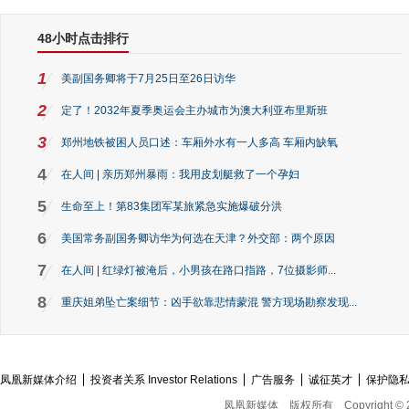
48小时点击排行
1
美副国务卿将于7月25日至26日访华
2
定了！2032年夏季奥运会主办城市为澳大利亚布里斯班
3
郑州地铁被困人员口述：车厢外水有一人多高 车厢内缺氧
4
在人间 | 亲历郑州暴雨：我用皮划艇救了一个孕妇
5
生命至上！第83集团军某旅紧急实施爆破分洪
6
美国常务副国务卿访华为何选在天津？外交部：两个原因
7
在人间 | 红绿灯被淹后，小男孩在路口指路，7位摄影师...
8
重庆姐弟坠亡案细节：凶手欲靠悲情蒙混 警方现场勘察发现...
凤凰新媒体介绍
投资者关系 Investor Relations
广告服务
诚征英才
保护隐
凤凰新媒体
版权所有
Copyright © 