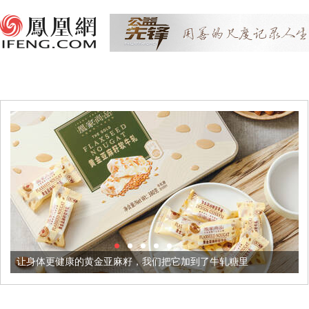
的黄金亚麻籽，我们把它加到了牛轧糖里
被列入佛家七宝的