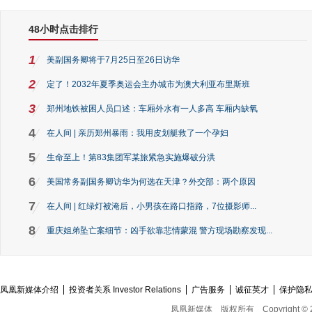
48小时点击排行
1
美副国务卿将于7月25日至26日访华
2
定了！2032年夏季奥运会主办城市为澳大利亚布里斯班
3
郑州地铁被困人员口述：车厢外水有一人多高 车厢内缺氧
4
在人间 | 亲历郑州暴雨：我用皮划艇救了一个孕妇
5
生命至上！第83集团军某旅紧急实施爆破分洪
6
美国常务副国务卿访华为何选在天津？外交部：两个原因
7
在人间 | 红绿灯被淹后，小男孩在路口指路，7位摄影师...
8
重庆姐弟坠亡案细节：凶手欲靠悲情蒙混 警方现场勘察发现...
凤凰新媒体介绍
投资者关系 Investor Relations
广告服务
诚征英才
保护隐
凤凰新媒体
版权所有
Copyright © 