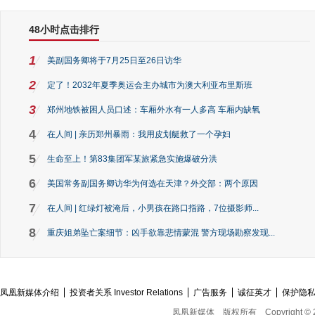
48小时点击排行
1
美副国务卿将于7月25日至26日访华
2
定了！2032年夏季奥运会主办城市为澳大利亚布里斯班
3
郑州地铁被困人员口述：车厢外水有一人多高 车厢内缺氧
4
在人间 | 亲历郑州暴雨：我用皮划艇救了一个孕妇
5
生命至上！第83集团军某旅紧急实施爆破分洪
6
美国常务副国务卿访华为何选在天津？外交部：两个原因
7
在人间 | 红绿灯被淹后，小男孩在路口指路，7位摄影师...
8
重庆姐弟坠亡案细节：凶手欲靠悲情蒙混 警方现场勘察发现...
凤凰新媒体介绍
投资者关系 Investor Relations
广告服务
诚征英才
保护隐
凤凰新媒体
版权所有
Copyright © 