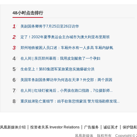
48小时点击排行
1
美副国务卿将于7月25日至26日访华
2
定了！2032年夏季奥运会主办城市为澳大利亚布里斯班
3
郑州地铁被困人员口述：车厢外水有一人多高 车厢内缺氧
4
在人间 | 亲历郑州暴雨：我用皮划艇救了一个孕妇
5
生命至上！第83集团军某旅紧急实施爆破分洪
6
美国常务副国务卿访华为何选在天津？外交部：两个原因
7
在人间 | 红绿灯被淹后，小男孩在路口指路，7位摄影师...
8
重庆姐弟坠亡案细节：凶手欲靠悲情蒙混 警方现场勘察发现...
凤凰新媒体介绍
投资者关系 Investor Relations
广告服务
诚征英才
保护隐
凤凰新媒体
版权所有
Copyright © 