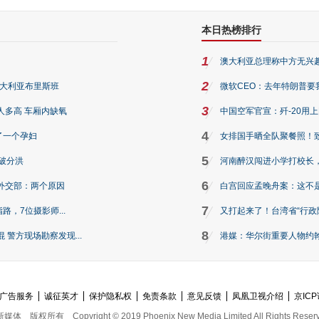
本日热榜排行
1
澳大利亚总理称中方无兴
2
澳大利亚布里斯班
微软CEO：去年特朗普要我们收
3
人多高 车厢内缺氧
中国空军官宣：歼-20用
4
了一个孕妇
女排国手晒全队聚餐照！
5
破分洪
河南醉汉闯进小学打校长，
6
外交部：两个原因
白宫回应孟晚舟案：这不
7
路，7位摄影师...
又打起来了！台湾省“行政院
8
警方现场勘察发现...
港媒：华尔街重要人物约翰·
广告服务
诚征英才
保护隐私权
免责条款
意见反馈
凤凰卫视介绍
京ICP
新媒体
版权所有
Copyright © 2019 Phoenix New Media Limited All Rights Reser