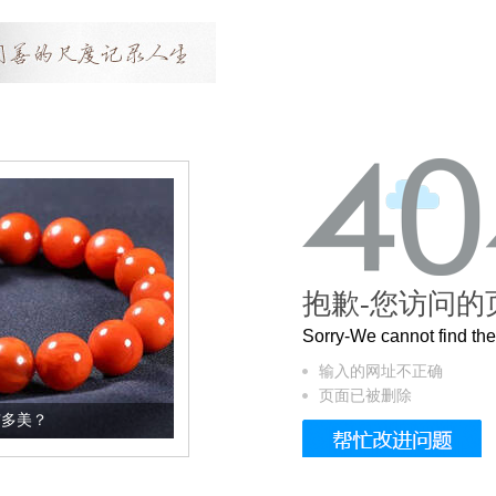
抱歉-您访问的
Sorry-We cannot find t
输入的网址不正确
页面已被删除
这个3.2米的长卷，还原了600岁的紫禁城