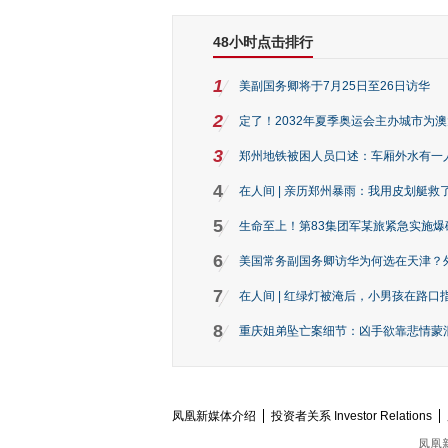
48小时点击排行
1
美副国务卿将于7月25日至26日访华
2
定了！2032年夏季奥运会主办城市为
3
郑州地铁被困人员口述：车厢外水有一
4
在人间 | 亲历郑州暴雨：我用皮划艇救
5
生命至上！第83集团军某旅紧急实施爆
6
美国常务副国务卿访华为何选在天津？
7
在人间 | 红绿灯被淹后，小男孩在路口指
8
重庆姐弟坠亡案细节：凶手欲靠悲情蒙混 
凤凰新媒体介绍
投资者关系 Investor Relations
凤凰