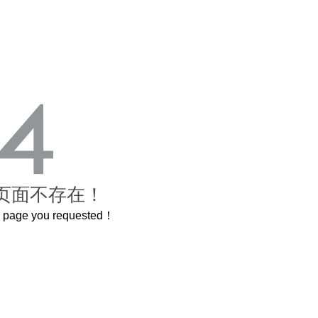
页面不存在！
he page you requested！
曲奇届的“爱马仕”把你的爱封在罐子里送给TA