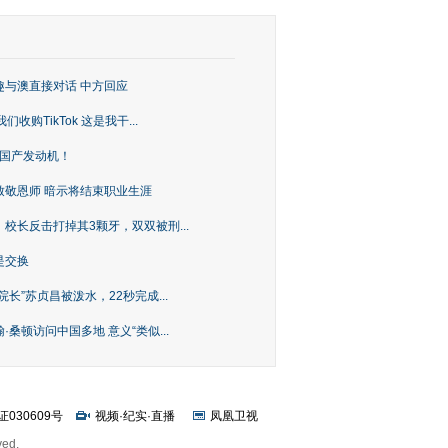
趣与澳直接对话 中方回应
购TikTok 这是我干...
上国产发动机！
致敬恩师 暗示将结束职业生涯
校长反击打掉其3颗牙，双双被刑...
是交换
长”苏贞昌被泼水，22秒完成...
桑顿访问中国多地 意义“类似...
证030609号
视频
·
纪实
·
直播
凤凰卫视
ved.