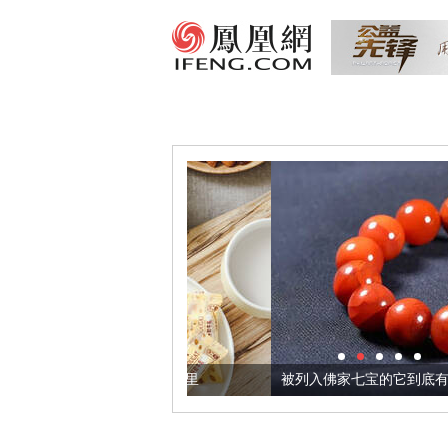
把它加到了牛轧糖里
被列入佛家七宝的它到底有多美？