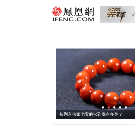
把它加到了牛轧糖里
被列入佛家七宝的它到底有多美？