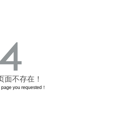
页面不存在！
he page you requested！
曲奇届的“爱马仕”把你的爱封在罐子里送给TA