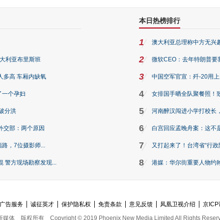
本日热榜排行
1
澳大利亚总理称中方无兴
2
澳大利亚布里斯班
微软CEO：去年特朗普要我们收
3
人多高 车厢内缺氧
中国空军官宣：歼-20用
4
了一个孕妇
女排国手晒全队聚餐照！
5
破分洪
河南醉汉闯进小学打校长，
6
外交部：两个原因
白宫回应孟晚舟案：这不
7
路，7位摄影师...
又打起来了！台湾省“行政院
8
警方现场勘察发现...
港媒：华尔街重要人物约翰·
广告服务
诚征英才
保护隐私权
免责条款
意见反馈
凤凰卫视介绍
京ICP
新媒体
版权所有
Copyright © 2019 Phoenix New Media Limited All Rights Reser