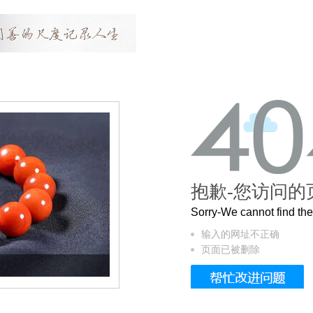
抱歉-您访问的
Sorry-We cannot find t
输入的网址不正确
页面已被删除
这个3.2米的长卷，还原了600岁的紫禁城