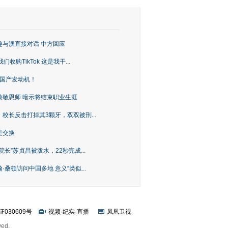
趣与澳直接对话 中方回应
购TikTok 这是我干...
上国产发动机！
致敬恩师 暗示将结束职业生涯
校长反击打掉其3颗牙，双双被刑...
是交换
长”苏贞昌被泼水，22秒完成...
桑顿访问中国多地 意义“类似...
证030609号
视频
·
纪实
·
直播
凤凰卫视
ved.