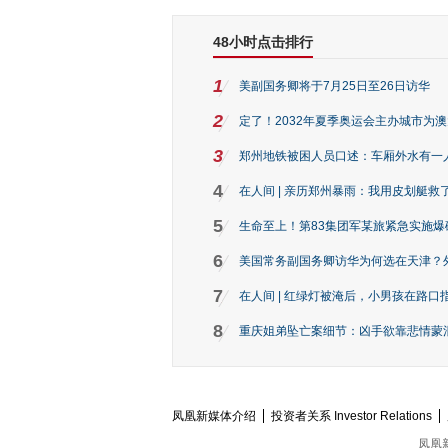
48小时点击排行
1
美副国务卿将于7月25日至26日访华
2
定了！2032年夏季奥运会主办城市为
3
郑州地铁被困人员口述：车厢外水有一
4
在人间 | 亲历郑州暴雨：我用皮划艇救
5
生命至上！第83集团军某旅紧急实施爆
6
美国常务副国务卿访华为何选在天津？
7
在人间 | 红绿灯被淹后，小男孩在路口指
8
重庆姐弟坠亡案细节：凶手欲靠悲情蒙混 
凤凰新媒体介绍
投资者关系 Investor Relations
凤凰