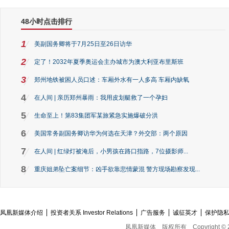
48小时点击排行
1
美副国务卿将于7月25日至26日访华
2
定了！2032年夏季奥运会主办城市为澳大利亚布里斯班
3
郑州地铁被困人员口述：车厢外水有一人多高 车厢内缺氧
4
在人间 | 亲历郑州暴雨：我用皮划艇救了一个孕妇
5
生命至上！第83集团军某旅紧急实施爆破分洪
6
美国常务副国务卿访华为何选在天津？外交部：两个原因
7
在人间 | 红绿灯被淹后，小男孩在路口指路，7位摄影师...
8
重庆姐弟坠亡案细节：凶手欲靠悲情蒙混 警方现场勘察发现...
凤凰新媒体介绍
投资者关系 Investor Relations
广告服务
诚征英才
保护隐
凤凰新媒体
版权所有
Copyright © 