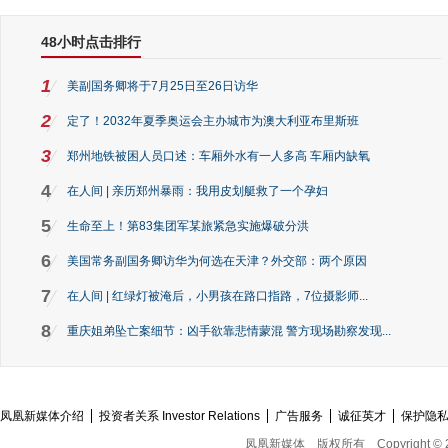
48小时点击排行
1
美副国务卿将于7月25日至26日访华
2
定了！2032年夏季奥运会主办城市为澳大利亚布里斯班
3
郑州地铁被困人员口述：车厢外水有一人多高 车厢内缺氧
4
在人间 | 亲历郑州暴雨：我用皮划艇救了一个孕妇
5
生命至上！第83集团军某旅紧急实施爆破分洪
6
美国常务副国务卿访华为何选在天津？外交部：两个原因
7
在人间 | 红绿灯被淹后，小男孩在路口指路，7位摄影师...
8
重庆姐弟坠亡案细节：凶手欲靠悲情蒙混 警方现场勘察发现...
凤凰新媒体介绍
投资者关系 Investor Relations
广告服务
诚征英才
保护隐
凤凰新媒体
版权所有
Copyright © 