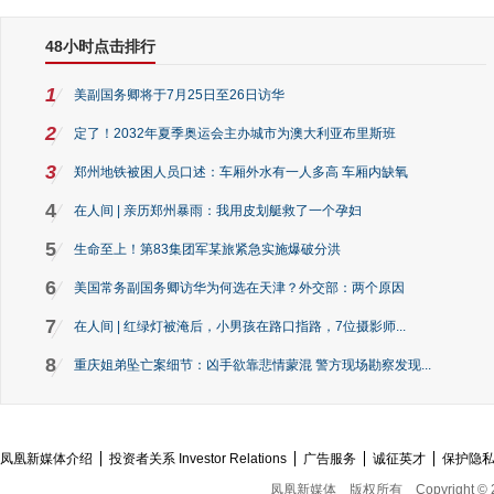
48小时点击排行
1
美副国务卿将于7月25日至26日访华
2
定了！2032年夏季奥运会主办城市为澳大利亚布里斯班
3
郑州地铁被困人员口述：车厢外水有一人多高 车厢内缺氧
4
在人间 | 亲历郑州暴雨：我用皮划艇救了一个孕妇
5
生命至上！第83集团军某旅紧急实施爆破分洪
6
美国常务副国务卿访华为何选在天津？外交部：两个原因
7
在人间 | 红绿灯被淹后，小男孩在路口指路，7位摄影师...
8
重庆姐弟坠亡案细节：凶手欲靠悲情蒙混 警方现场勘察发现...
凤凰新媒体介绍
投资者关系 Investor Relations
广告服务
诚征英才
保护隐
凤凰新媒体
版权所有
Copyright © 