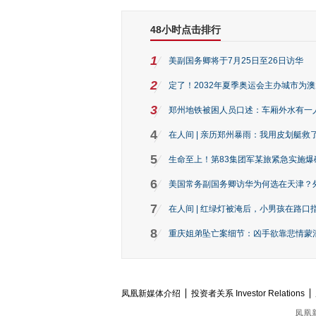
48小时点击排行
1
美副国务卿将于7月25日至26日访华
2
定了！2032年夏季奥运会主办城市为
3
郑州地铁被困人员口述：车厢外水有一
4
在人间 | 亲历郑州暴雨：我用皮划艇救
5
生命至上！第83集团军某旅紧急实施爆
6
美国常务副国务卿访华为何选在天津？
7
在人间 | 红绿灯被淹后，小男孩在路口指
8
重庆姐弟坠亡案细节：凶手欲靠悲情蒙混 
凤凰新媒体介绍
投资者关系 Investor Relations
凤凰