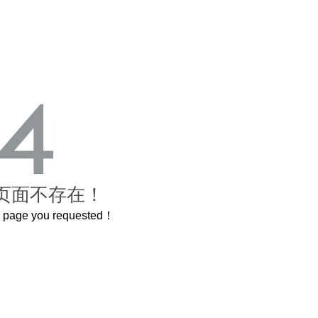
页面不存在！
he page you requested！
这个3.2米的长卷，还原了600岁的紫禁城