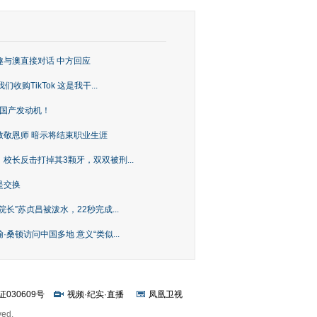
趣与澳直接对话 中方回应
购TikTok 这是我干...
上国产发动机！
致敬恩师 暗示将结束职业生涯
校长反击打掉其3颗牙，双双被刑...
是交换
长”苏贞昌被泼水，22秒完成...
桑顿访问中国多地 意义“类似...
证030609号
视频
·
纪实
·
直播
凤凰卫视
ved.