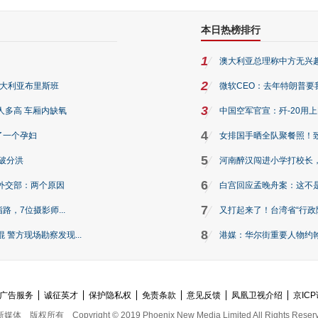
本日热榜排行
1
澳大利亚总理称中方无兴
2
澳大利亚布里斯班
微软CEO：去年特朗普要我们收
3
人多高 车厢内缺氧
中国空军官宣：歼-20用
4
了一个孕妇
女排国手晒全队聚餐照！
5
破分洪
河南醉汉闯进小学打校长，
6
外交部：两个原因
白宫回应孟晚舟案：这不
7
路，7位摄影师...
又打起来了！台湾省“行政院
8
警方现场勘察发现...
港媒：华尔街重要人物约翰·
广告服务
诚征英才
保护隐私权
免责条款
意见反馈
凤凰卫视介绍
京ICP
新媒体
版权所有
Copyright © 2019 Phoenix New Media Limited All Rights Reser