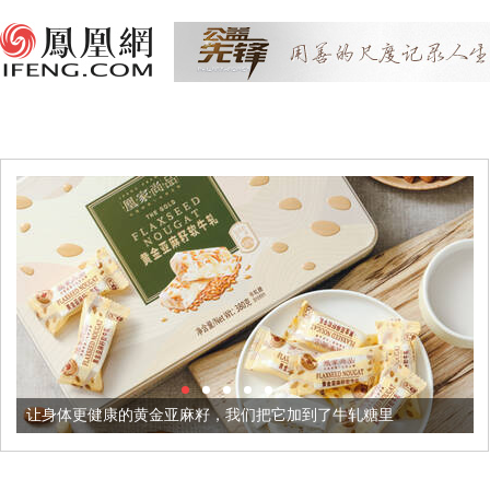
康的黄金亚麻籽，我们把它加到了牛轧糖里
被列入佛家七宝