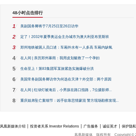
48小时点击排行
1
美副国务卿将于7月25日至26日访华
2
定了！2032年夏季奥运会主办城市为澳大利亚布里斯班
3
郑州地铁被困人员口述：车厢外水有一人多高 车厢内缺氧
4
在人间 | 亲历郑州暴雨：我用皮划艇救了一个孕妇
5
生命至上！第83集团军某旅紧急实施爆破分洪
6
美国常务副国务卿访华为何选在天津？外交部：两个原因
7
在人间 | 红绿灯被淹后，小男孩在路口指路，7位摄影师...
8
重庆姐弟坠亡案细节：凶手欲靠悲情蒙混 警方现场勘察发现...
凤凰新媒体介绍
投资者关系 Investor Relations
广告服务
诚征英才
保护隐
凤凰新媒体
版权所有
Copyright © 