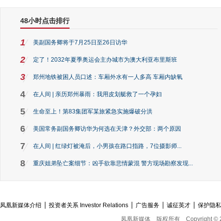
48小时点击排行
1
美副国务卿将于7月25日至26日访华
2
定了！2032年夏季奥运会主办城市为澳大利亚布里斯班
3
郑州地铁被困人员口述：车厢外水有一人多高 车厢内缺氧
4
在人间 | 亲历郑州暴雨：我用皮划艇救了一个孕妇
5
生命至上！第83集团军某旅紧急实施爆破分洪
6
美国常务副国务卿访华为何选在天津？外交部：两个原因
7
在人间 | 红绿灯被淹后，小男孩在路口指路，7位摄影师...
8
重庆姐弟坠亡案细节：凶手欲靠悲情蒙混 警方现场勘察发现...
凤凰新媒体介绍
投资者关系 Investor Relations
广告服务
诚征英才
保护隐
凤凰新媒体
版权所有
Copyright © 