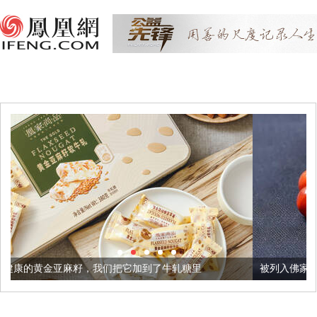
籽，我们把它加到了牛轧糖里
被列入佛家七宝的它到底有多