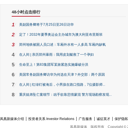
48小时点击排行
1
美副国务卿将于7月25日至26日访华
2
定了！2032年夏季奥运会主办城市为澳大利亚布里斯班
3
郑州地铁被困人员口述：车厢外水有一人多高 车厢内缺氧
4
在人间 | 亲历郑州暴雨：我用皮划艇救了一个孕妇
5
生命至上！第83集团军某旅紧急实施爆破分洪
6
美国常务副国务卿访华为何选在天津？外交部：两个原因
7
在人间 | 红绿灯被淹后，小男孩在路口指路，7位摄影师...
8
重庆姐弟坠亡案细节：凶手欲靠悲情蒙混 警方现场勘察发现...
凤凰新媒体介绍
投资者关系 Investor Relations
广告服务
诚征英才
保护隐
凤凰新媒体
版权所有
Copyright © 