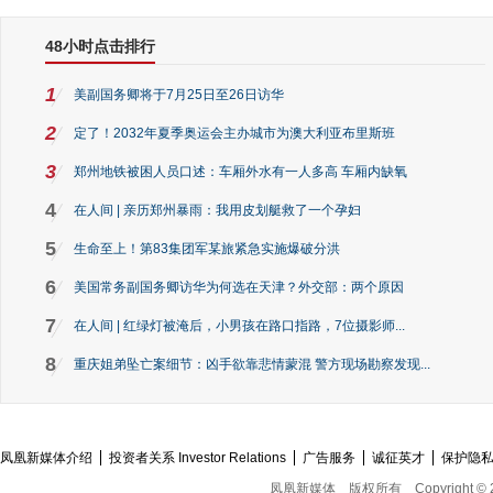
48小时点击排行
1
美副国务卿将于7月25日至26日访华
2
定了！2032年夏季奥运会主办城市为澳大利亚布里斯班
3
郑州地铁被困人员口述：车厢外水有一人多高 车厢内缺氧
4
在人间 | 亲历郑州暴雨：我用皮划艇救了一个孕妇
5
生命至上！第83集团军某旅紧急实施爆破分洪
6
美国常务副国务卿访华为何选在天津？外交部：两个原因
7
在人间 | 红绿灯被淹后，小男孩在路口指路，7位摄影师...
8
重庆姐弟坠亡案细节：凶手欲靠悲情蒙混 警方现场勘察发现...
凤凰新媒体介绍
投资者关系 Investor Relations
广告服务
诚征英才
保护隐
凤凰新媒体
版权所有
Copyright © 