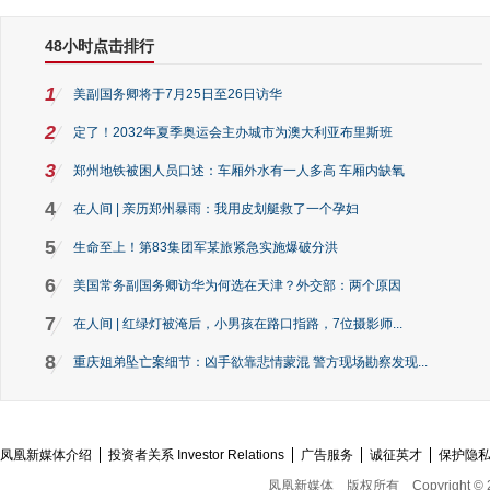
48小时点击排行
1
美副国务卿将于7月25日至26日访华
2
定了！2032年夏季奥运会主办城市为澳大利亚布里斯班
3
郑州地铁被困人员口述：车厢外水有一人多高 车厢内缺氧
4
在人间 | 亲历郑州暴雨：我用皮划艇救了一个孕妇
5
生命至上！第83集团军某旅紧急实施爆破分洪
6
美国常务副国务卿访华为何选在天津？外交部：两个原因
7
在人间 | 红绿灯被淹后，小男孩在路口指路，7位摄影师...
8
重庆姐弟坠亡案细节：凶手欲靠悲情蒙混 警方现场勘察发现...
凤凰新媒体介绍
投资者关系 Investor Relations
广告服务
诚征英才
保护隐
凤凰新媒体
版权所有
Copyright © 