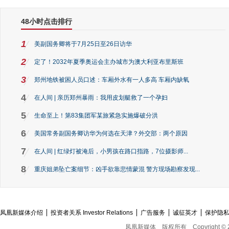
48小时点击排行
1
美副国务卿将于7月25日至26日访华
2
定了！2032年夏季奥运会主办城市为澳大利亚布里斯班
3
郑州地铁被困人员口述：车厢外水有一人多高 车厢内缺氧
4
在人间 | 亲历郑州暴雨：我用皮划艇救了一个孕妇
5
生命至上！第83集团军某旅紧急实施爆破分洪
6
美国常务副国务卿访华为何选在天津？外交部：两个原因
7
在人间 | 红绿灯被淹后，小男孩在路口指路，7位摄影师...
8
重庆姐弟坠亡案细节：凶手欲靠悲情蒙混 警方现场勘察发现...
凤凰新媒体介绍
投资者关系 Investor Relations
广告服务
诚征英才
保护隐
凤凰新媒体
版权所有
Copyright © 