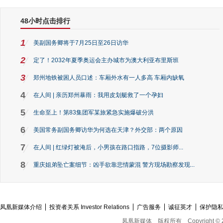
48小时点击排行
1
美副国务卿将于7月25日至26日访华
2
定了！2032年夏季奥运会主办城市为澳大利亚布里斯班
3
郑州地铁被困人员口述：车厢外水有一人多高 车厢内缺氧
4
在人间 | 亲历郑州暴雨：我用皮划艇救了一个孕妇
5
生命至上！第83集团军某旅紧急实施爆破分洪
6
美国常务副国务卿访华为何选在天津？外交部：两个原因
7
在人间 | 红绿灯被淹后，小男孩在路口指路，7位摄影师...
8
重庆姐弟坠亡案细节：凶手欲靠悲情蒙混 警方现场勘察发现...
凤凰新媒体介绍
投资者关系 Investor Relations
广告服务
诚征英才
保护隐
凤凰新媒体
版权所有
Copyright © 