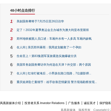
48小时点击排行
1
美副国务卿将于7月25日至26日访华
2
定了！2032年夏季奥运会主办城市为澳大利亚布里斯班
3
郑州地铁被困人员口述：车厢外水有一人多高 车厢内缺氧
4
在人间 | 亲历郑州暴雨：我用皮划艇救了一个孕妇
5
生命至上！第83集团军某旅紧急实施爆破分洪
6
美国常务副国务卿访华为何选在天津？外交部：两个原因
7
在人间 | 红绿灯被淹后，小男孩在路口指路，7位摄影师...
8
重庆姐弟坠亡案细节：凶手欲靠悲情蒙混 警方现场勘察发现...
凤凰新媒体介绍
投资者关系 Investor Relations
广告服务
诚征英才
保护隐
凤凰新媒体
版权所有
Copyright © 