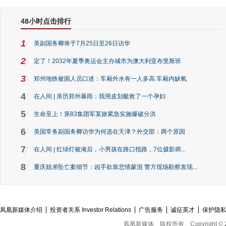
48小时点击排行
1
美副国务卿将于7月25日至26日访华
2
定了！2032年夏季奥运会主办城市为澳大利亚布里斯班
3
郑州地铁被困人员口述：车厢外水有一人多高 车厢内缺氧
4
在人间 | 亲历郑州暴雨：我用皮划艇救了一个孕妇
5
生命至上！第83集团军某旅紧急实施爆破分洪
6
美国常务副国务卿访华为何选在天津？外交部：两个原因
7
在人间 | 红绿灯被淹后，小男孩在路口指路，7位摄影师...
8
重庆姐弟坠亡案细节：凶手欲靠悲情蒙混 警方现场勘察发现...
凤凰新媒体介绍
投资者关系 Investor Relations
广告服务
诚征英才
保护隐
凤凰新媒体
版权所有
Copyright © 