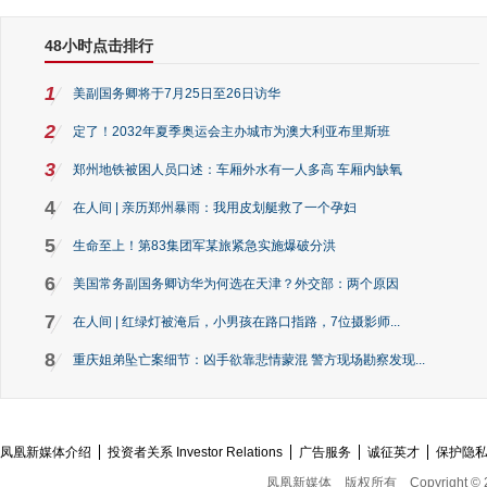
48小时点击排行
1
美副国务卿将于7月25日至26日访华
2
定了！2032年夏季奥运会主办城市为澳大利亚布里斯班
3
郑州地铁被困人员口述：车厢外水有一人多高 车厢内缺氧
4
在人间 | 亲历郑州暴雨：我用皮划艇救了一个孕妇
5
生命至上！第83集团军某旅紧急实施爆破分洪
6
美国常务副国务卿访华为何选在天津？外交部：两个原因
7
在人间 | 红绿灯被淹后，小男孩在路口指路，7位摄影师...
8
重庆姐弟坠亡案细节：凶手欲靠悲情蒙混 警方现场勘察发现...
凤凰新媒体介绍
投资者关系 Investor Relations
广告服务
诚征英才
保护隐
凤凰新媒体
版权所有
Copyright © 