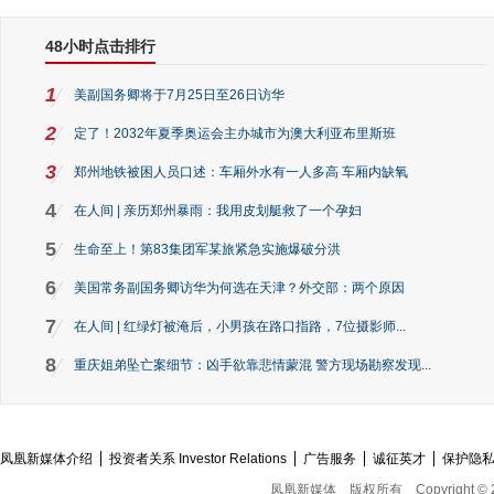
48小时点击排行
1
美副国务卿将于7月25日至26日访华
2
定了！2032年夏季奥运会主办城市为澳大利亚布里斯班
3
郑州地铁被困人员口述：车厢外水有一人多高 车厢内缺氧
4
在人间 | 亲历郑州暴雨：我用皮划艇救了一个孕妇
5
生命至上！第83集团军某旅紧急实施爆破分洪
6
美国常务副国务卿访华为何选在天津？外交部：两个原因
7
在人间 | 红绿灯被淹后，小男孩在路口指路，7位摄影师...
8
重庆姐弟坠亡案细节：凶手欲靠悲情蒙混 警方现场勘察发现...
凤凰新媒体介绍
投资者关系 Investor Relations
广告服务
诚征英才
保护隐
凤凰新媒体
版权所有
Copyright © 