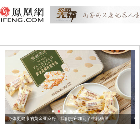
金亚麻籽，我们把它加到了牛轧糖里
被列入佛家七宝的它到