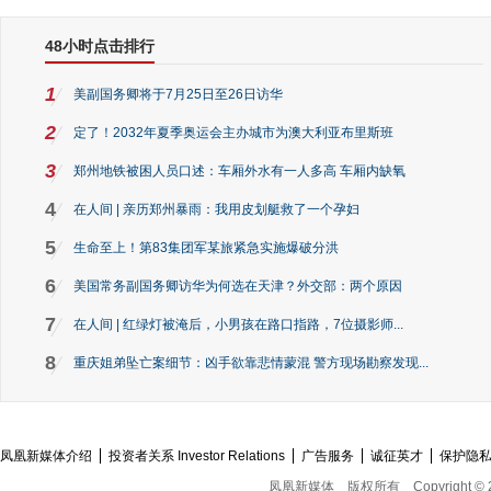
48小时点击排行
1
美副国务卿将于7月25日至26日访华
2
定了！2032年夏季奥运会主办城市为澳大利亚布里斯班
3
郑州地铁被困人员口述：车厢外水有一人多高 车厢内缺氧
4
在人间 | 亲历郑州暴雨：我用皮划艇救了一个孕妇
5
生命至上！第83集团军某旅紧急实施爆破分洪
6
美国常务副国务卿访华为何选在天津？外交部：两个原因
7
在人间 | 红绿灯被淹后，小男孩在路口指路，7位摄影师...
8
重庆姐弟坠亡案细节：凶手欲靠悲情蒙混 警方现场勘察发现...
凤凰新媒体介绍
投资者关系 Investor Relations
广告服务
诚征英才
保护隐
凤凰新媒体
版权所有
Copyright © 