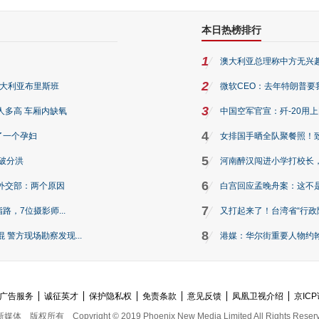
本日热榜排行
1
澳大利亚总理称中方无兴
2
澳大利亚布里斯班
微软CEO：去年特朗普要我们收
3
人多高 车厢内缺氧
中国空军官宣：歼-20用
4
了一个孕妇
女排国手晒全队聚餐照！
5
破分洪
河南醉汉闯进小学打校长，
6
外交部：两个原因
白宫回应孟晚舟案：这不
7
路，7位摄影师...
又打起来了！台湾省“行政院
8
警方现场勘察发现...
港媒：华尔街重要人物约翰·
广告服务
诚征英才
保护隐私权
免责条款
意见反馈
凤凰卫视介绍
京ICP
新媒体
版权所有
Copyright © 2019 Phoenix New Media Limited All Rights Reser