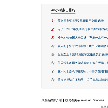
48小时点击排行
1
美副国务卿将于7月25日至26日访华
2
定了！2032年夏季奥运会主办城市为
3
郑州地铁被困人员口述：车厢外水有一
4
在人间 | 亲历郑州暴雨：我用皮划艇救
5
生命至上！第83集团军某旅紧急实施爆
6
美国常务副国务卿访华为何选在天津？
7
在人间 | 红绿灯被淹后，小男孩在路口指
8
重庆姐弟坠亡案细节：凶手欲靠悲情蒙混 
凤凰新媒体介绍
投资者关系 Investor Relations
凤凰