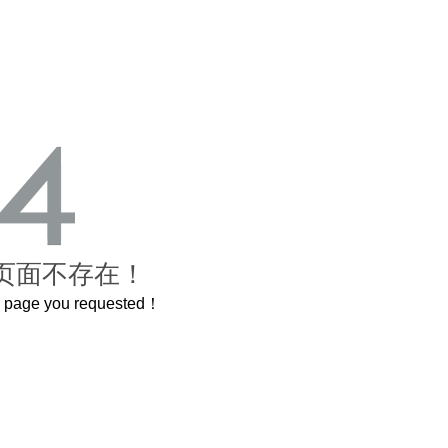
页面不存在！
he page you requested！
个3.2米的长卷，还原了600岁的紫禁城
曲奇届的