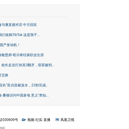
趣与澳直接对话 中方回应
购TikTok 这是我干...
上国产发动机！
致敬恩师 暗示将结束职业生涯
校长反击打掉其3颗牙，双双被刑...
是交换
长”苏贞昌被泼水，22秒完成...
桑顿访问中国多地 意义“类似...
证030609号
视频
·
纪实
·
直播
凤凰卫视
ved.