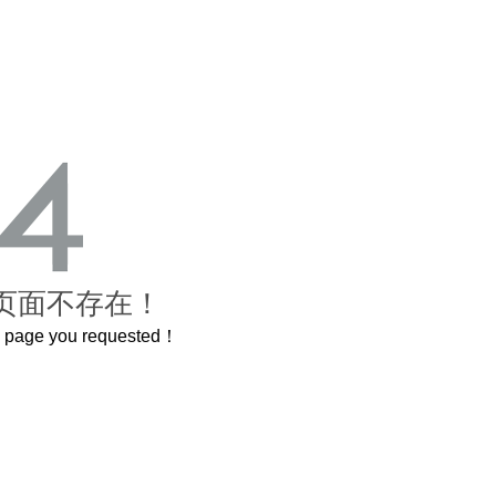
页面不存在！
he page you requested！
曲奇届的“爱马仕”把你的爱封在罐子里送给TA