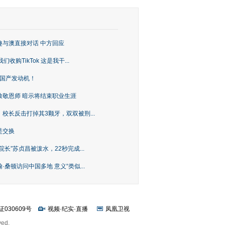
趣与澳直接对话 中方回应
购TikTok 这是我干...
上国产发动机！
致敬恩师 暗示将结束职业生涯
校长反击打掉其3颗牙，双双被刑...
是交换
长”苏贞昌被泼水，22秒完成...
桑顿访问中国多地 意义“类似...
证030609号
视频
·
纪实
·
直播
凤凰卫视
ved.