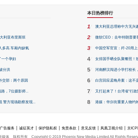
本日热榜排行
1
澳大利亚总理称中方无兴
2
澳大利亚布里斯班
微软CEO：去年特朗普要我们收
3
人多高 车厢内缺氧
中国空军官宣：歼-20用
4
了一个孕妇
女排国手晒全队聚餐照！
5
破分洪
河南醉汉闯进小学打校长，
6
外交部：两个原因
白宫回应孟晚舟案：这不
7
路，7位摄影师...
又打起来了！台湾省“行政院
8
警方现场勘察发现...
港媒：华尔街重要人物约翰·
广告服务
诚征英才
保护隐私权
免责条款
意见反馈
凤凰卫视介绍
京ICP
新媒体
版权所有
Copyright © 2019 Phoenix New Media Limited All Rights Reser