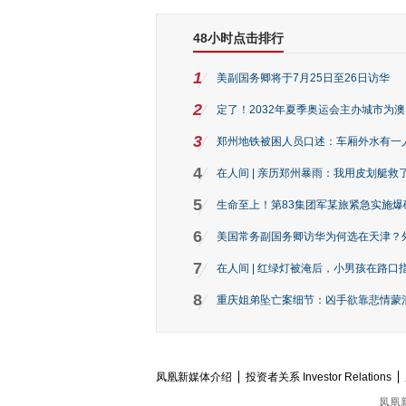
48小时点击排行
1
美副国务卿将于7月25日至26日访华
2
定了！2032年夏季奥运会主办城市为
3
郑州地铁被困人员口述：车厢外水有一
4
在人间 | 亲历郑州暴雨：我用皮划艇救
5
生命至上！第83集团军某旅紧急实施爆
6
美国常务副国务卿访华为何选在天津？
7
在人间 | 红绿灯被淹后，小男孩在路口指
8
重庆姐弟坠亡案细节：凶手欲靠悲情蒙混 
凤凰新媒体介绍
投资者关系 Investor Relations
凤凰