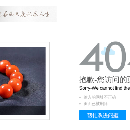
抱歉-您访问的
Sorry-We cannot find t
输入的网址不正确
页面已被删除
这个3.2米的长卷，还原了600岁的紫禁城