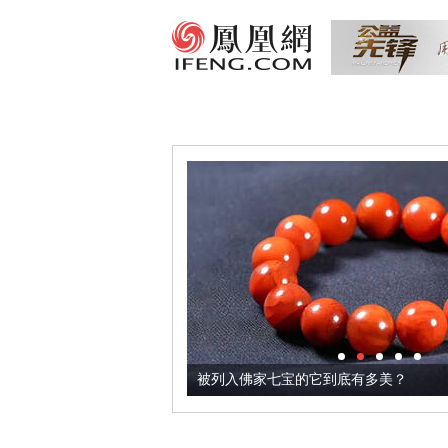
把它加到了牛轧糖里
被列入佛家七宝的它到底有多美？