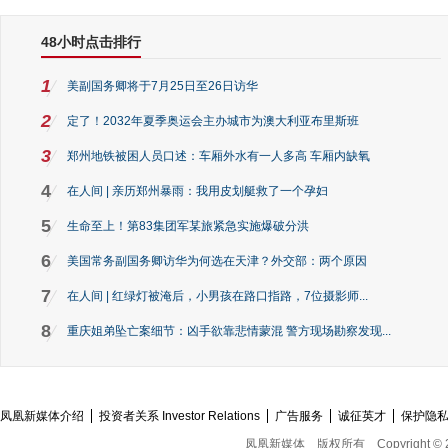
48小时点击排行
1
美副国务卿将于7月25日至26日访华
2
定了！2032年夏季奥运会主办城市为澳大利亚布里斯班
3
郑州地铁被困人员口述：车厢外水有一人多高 车厢内缺氧
4
在人间 | 亲历郑州暴雨：我用皮划艇救了一个孕妇
5
生命至上！第83集团军某旅紧急实施爆破分洪
6
美国常务副国务卿访华为何选在天津？外交部：两个原因
7
在人间 | 红绿灯被淹后，小男孩在路口指路，7位摄影师...
8
重庆姐弟坠亡案细节：凶手欲靠悲情蒙混 警方现场勘察发现...
凤凰新媒体介绍
投资者关系 Investor Relations
广告服务
诚征英才
保护隐
凤凰新媒体
版权所有
Copyright © 