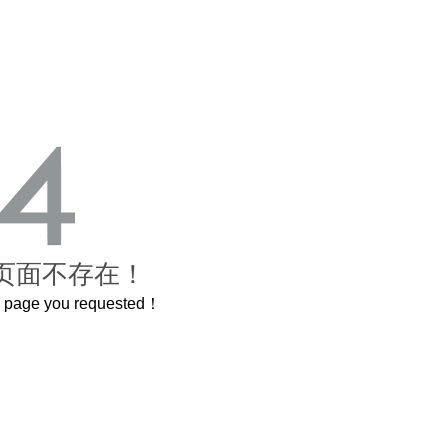
页面不存在！
he page you requested！
A
喝茅台专用，茅台文化研究会打造出超意境酒器