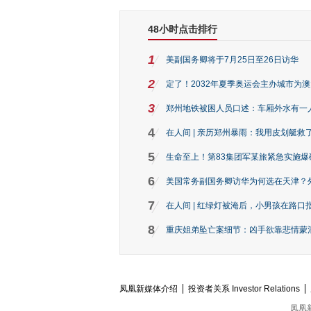
48小时点击排行
1
美副国务卿将于7月25日至26日访华
2
定了！2032年夏季奥运会主办城市为
3
郑州地铁被困人员口述：车厢外水有一
4
在人间 | 亲历郑州暴雨：我用皮划艇救
5
生命至上！第83集团军某旅紧急实施爆
6
美国常务副国务卿访华为何选在天津？
7
在人间 | 红绿灯被淹后，小男孩在路口指
8
重庆姐弟坠亡案细节：凶手欲靠悲情蒙混 
凤凰新媒体介绍
投资者关系 Investor Relations
凤凰