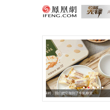
健康的黄金亚麻籽，我们把它加到了牛轧糖里
被列入佛家七