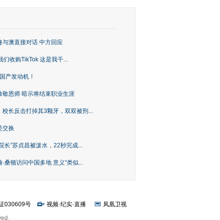
趣与澳直接对话 中方回应
购TikTok 这是我干...
上国产发动机！
致敬恩师 暗示将结束职业生涯
校长反击打掉其3颗牙，双双被刑...
是交换
长”苏贞昌被泼水，22秒完成...
桑顿访问中国多地 意义“类似...
证030609号
视频
·
纪实
·
直播
凤凰卫视
ved.