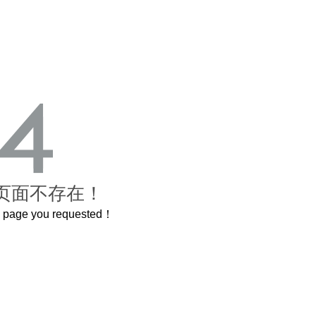
页面不存在！
he page you requested！
，还原了600岁的紫禁城
曲奇届的“爱马仕”把你