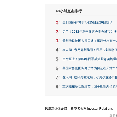
48小时点击排行
1
美副国务卿将于7月25日至26日访华
2
定了！2032年夏季奥运会主办城市为
3
郑州地铁被困人员口述：车厢外水有一
4
在人间 | 亲历郑州暴雨：我用皮划艇救
5
生命至上！第83集团军某旅紧急实施爆
6
美国常务副国务卿访华为何选在天津？
7
在人间 | 红绿灯被淹后，小男孩在路口指
8
重庆姐弟坠亡案细节：凶手欲靠悲情蒙混 
凤凰新媒体介绍
投资者关系 Investor Relations
凤凰