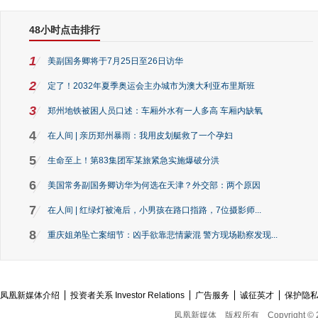
48小时点击排行
1
美副国务卿将于7月25日至26日访华
2
定了！2032年夏季奥运会主办城市为澳大利亚布里斯班
3
郑州地铁被困人员口述：车厢外水有一人多高 车厢内缺氧
4
在人间 | 亲历郑州暴雨：我用皮划艇救了一个孕妇
5
生命至上！第83集团军某旅紧急实施爆破分洪
6
美国常务副国务卿访华为何选在天津？外交部：两个原因
7
在人间 | 红绿灯被淹后，小男孩在路口指路，7位摄影师...
8
重庆姐弟坠亡案细节：凶手欲靠悲情蒙混 警方现场勘察发现...
凤凰新媒体介绍
投资者关系 Investor Relations
广告服务
诚征英才
保护隐
凤凰新媒体
版权所有
Copyright © 