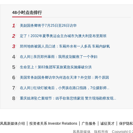
48小时点击排行
1
美副国务卿将于7月25日至26日访华
2
定了！2032年夏季奥运会主办城市为澳大利亚布里斯班
3
郑州地铁被困人员口述：车厢外水有一人多高 车厢内缺氧
4
在人间 | 亲历郑州暴雨：我用皮划艇救了一个孕妇
5
生命至上！第83集团军某旅紧急实施爆破分洪
6
美国常务副国务卿访华为何选在天津？外交部：两个原因
7
在人间 | 红绿灯被淹后，小男孩在路口指路，7位摄影师...
8
重庆姐弟坠亡案细节：凶手欲靠悲情蒙混 警方现场勘察发现...
凤凰新媒体介绍
投资者关系 Investor Relations
广告服务
诚征英才
保护隐
凤凰新媒体
版权所有
Copyright © 