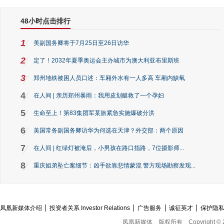
48小时点击排行
1
美副国务卿将于7月25日至26日访华
2
定了！2032年夏季奥运会主办城市为澳大利亚布里斯班
3
郑州地铁被困人员口述：车厢外水有一人多高 车厢内缺氧
4
在人间 | 亲历郑州暴雨：我用皮划艇救了一个孕妇
5
生命至上！第83集团军某旅紧急实施爆破分洪
6
美国常务副国务卿访华为何选在天津？外交部：两个原因
7
在人间 | 红绿灯被淹后，小男孩在路口指路，7位摄影师...
8
重庆姐弟坠亡案细节：凶手欲靠悲情蒙混 警方现场勘察发现...
凤凰新媒体介绍
投资者关系 Investor Relations
广告服务
诚征英才
保护隐
凤凰新媒体
版权所有
Copyright © 