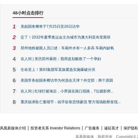
48小时点击排行
1
美副国务卿将于7月25日至26日访华
2
定了！2032年夏季奥运会主办城市为澳大利亚布里斯班
3
郑州地铁被困人员口述：车厢外水有一人多高 车厢内缺氧
4
在人间 | 亲历郑州暴雨：我用皮划艇救了一个孕妇
5
生命至上！第83集团军某旅紧急实施爆破分洪
6
美国常务副国务卿访华为何选在天津？外交部：两个原因
7
在人间 | 红绿灯被淹后，小男孩在路口指路，7位摄影师...
8
重庆姐弟坠亡案细节：凶手欲靠悲情蒙混 警方现场勘察发现...
凤凰新媒体介绍
投资者关系 Investor Relations
广告服务
诚征英才
保护隐
凤凰新媒体
版权所有
Copyright © 