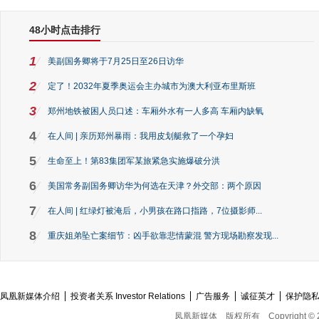
48小时点击排行
1
美副国务卿将于7月25日至26日访华
2
定了！2032年夏季奥运会主办城市为澳大利亚布里斯班
3
郑州地铁被困人员口述：车厢外水有一人多高 车厢内缺氧
4
在人间 | 亲历郑州暴雨：我用皮划艇救了一个孕妇
5
生命至上！第83集团军某旅紧急实施爆破分洪
6
美国常务副国务卿访华为何选在天津？外交部：两个原因
7
在人间 | 红绿灯被淹后，小男孩在路口指路，7位摄影师...
8
重庆姐弟坠亡案细节：凶手欲靠悲情蒙混 警方现场勘察发现...
凤凰新媒体介绍
投资者关系 Investor Relations
广告服务
诚征英才
保护隐
凤凰新媒体
版权所有
Copyright © 