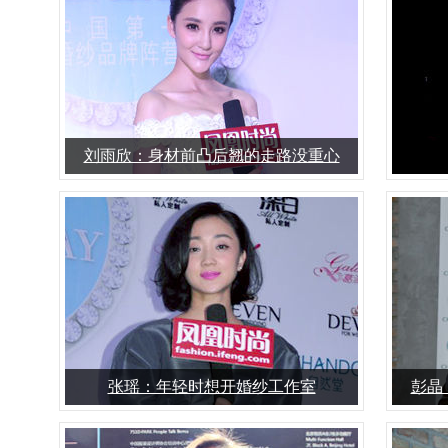
刘雨欣：身材前凸后翘的走路没重心
张瑶：年轻时想开婚纱工作室
彭晶