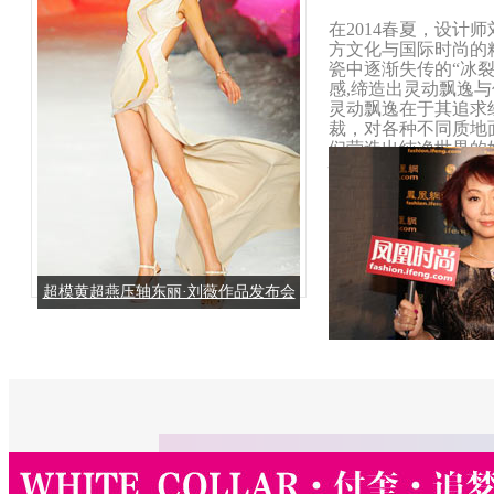
在2014春夏，设计
方文化与国际时尚的
瓷中逐渐失传的“冰裂
感,缔造出灵动飘逸
灵动飘逸在于其追求
裁，对各种不同质地
们营造出纯净世界的
性特有的浪漫与幻想
调和情致。
超模黄超燕压轴东丽·刘薇作品发布会