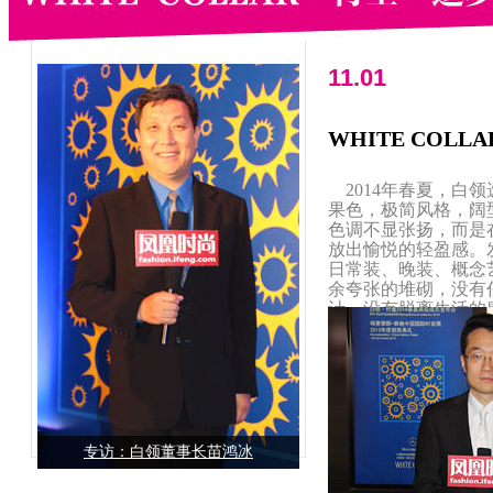
11.01
WHITE COLL
2014年春夏，白
果色，极简风格，阔
色调不显张扬，而是
放出愉悦的轻盈感。
日常装、晚装、概念
余夸张的堆砌，没有
计，没有脱离生活的
时装发布再次回归成
专访：白领董事长苗鸿冰