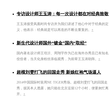
专访设计师王玉涛：每一次设计都在对经典致敬
王玉涛接受凤凰时尚专访并为我们讲述了他心中对于经典的定
义，他表示：经典就是可以再造的不断去重复的。
+
新生代设计师国外“镀金”国内“取经”
国内著名设计师王培沂、周翔宇作为已在海外办秀且已有知名
佼佼者，当天化身粉丝亲临观秀，为前辈王玉涛助阵。
+
超模刘雯打飞的回国走秀 新娘红袍气场逼人
2014中国国际时装周NE·TIGER秀场。超模刘雯打飞的回国走
秀，据其本人透露，她只能在北京逗留12个小时，便要匆忙离
开。
+