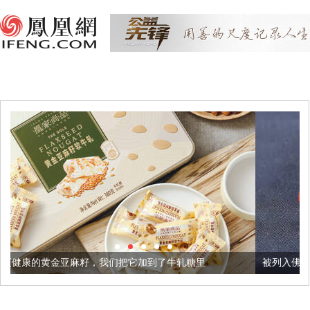
麻籽，我们把它加到了牛轧糖里
被列入佛家七宝的它到底有