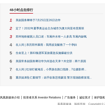
48小时点击排行
1
美副国务卿将于7月25日至26日访华
2
定了！2032年夏季奥运会主办城市为澳大利亚布里斯班
3
郑州地铁被困人员口述：车厢外水有一人多高 车厢内缺氧
4
在人间 | 亲历郑州暴雨：我用皮划艇救了一个孕妇
5
生命至上！第83集团军某旅紧急实施爆破分洪
6
美国常务副国务卿访华为何选在天津？外交部：两个原因
7
在人间 | 红绿灯被淹后，小男孩在路口指路，7位摄影师...
8
重庆姐弟坠亡案细节：凶手欲靠悲情蒙混 警方现场勘察发现...
凤凰新媒体介绍
投资者关系 Investor Relations
广告服务
诚征英才
保护隐
凤凰新媒体
版权所有
Copyright © 