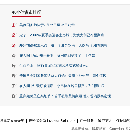
48小时点击排行
1
美副国务卿将于7月25日至26日访华
2
定了！2032年夏季奥运会主办城市为澳大利亚布里斯班
3
郑州地铁被困人员口述：车厢外水有一人多高 车厢内缺氧
4
在人间 | 亲历郑州暴雨：我用皮划艇救了一个孕妇
5
生命至上！第83集团军某旅紧急实施爆破分洪
6
美国常务副国务卿访华为何选在天津？外交部：两个原因
7
在人间 | 红绿灯被淹后，小男孩在路口指路，7位摄影师...
8
重庆姐弟坠亡案细节：凶手欲靠悲情蒙混 警方现场勘察发现...
凤凰新媒体介绍
投资者关系 Investor Relations
广告服务
诚征英才
保护隐
凤凰新媒体
版权所有
Copyright © 