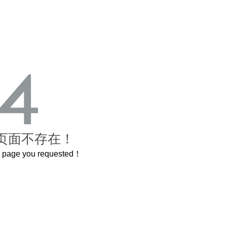
页面不存在！
he page you requested！
米的长卷，还原了600岁的紫禁城
曲奇届的“爱马