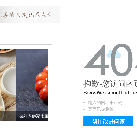
抱歉-您访问的
Sorry-We cannot find t
输入的网址不正确
页面已被删除
入佛家七宝的它到底有多美？
这个3.2