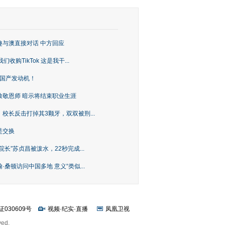
趣与澳直接对话 中方回应
购TikTok 这是我干...
上国产发动机！
致敬恩师 暗示将结束职业生涯
校长反击打掉其3颗牙，双双被刑...
是交换
长”苏贞昌被泼水，22秒完成...
桑顿访问中国多地 意义“类似...
证030609号
视频
·
纪实
·
直播
凤凰卫视
ved.