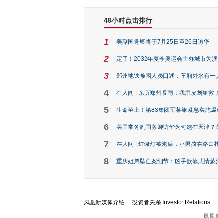
48小时点击排行
1
美副国务卿将于7月25日至26日访华
2
定了！2032年夏季奥运会主办城市为
3
郑州地铁被困人员口述：车厢外水有一
4
在人间 | 亲历郑州暴雨：我用皮划艇救
5
生命至上！第83集团军某旅紧急实施爆
6
美国常务副国务卿访华为何选在天津？
7
在人间 | 红绿灯被淹后，小男孩在路口指
8
重庆姐弟坠亡案细节：凶手欲靠悲情蒙混 
凤凰新媒体介绍
投资者关系 Investor Relations
凤凰