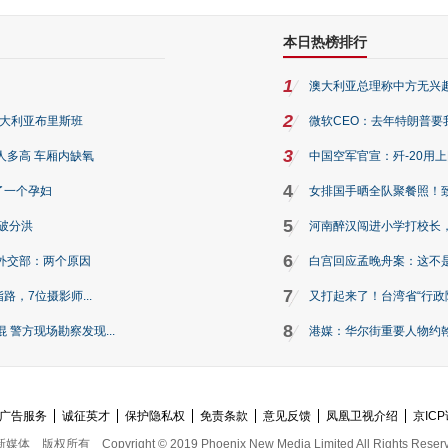
本日热榜排行
1
澳大利亚总理称中方无兴
2
澳大利亚布里斯班
微软CEO：去年特朗普要我们收
3
人多高 车厢内缺氧
中国空军官宣：歼-20用
4
了一个孕妇
女排国手晒全队聚餐照！
5
破分洪
河南醉汉闯进小学打校长，
6
外交部：两个原因
白宫回应孟晚舟案：这不
7
路，7位摄影师...
又打起来了！台湾省“行政院
8
警方现场勘察发现...
港媒：华尔街重要人物约翰·
广告服务
诚征英才
保护隐私权
免责条款
意见反馈
凤凰卫视介绍
京ICP
新媒体
版权所有
Copyright © 2019 Phoenix New Media Limited All Rights Reser