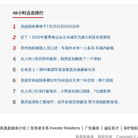
48小时点击排行
1
美副国务卿将于7月25日至26日访华
2
定了！2032年夏季奥运会主办城市为澳大利亚布里斯班
3
郑州地铁被困人员口述：车厢外水有一人多高 车厢内缺氧
4
在人间 | 亲历郑州暴雨：我用皮划艇救了一个孕妇
5
生命至上！第83集团军某旅紧急实施爆破分洪
6
美国常务副国务卿访华为何选在天津？外交部：两个原因
7
在人间 | 红绿灯被淹后，小男孩在路口指路，7位摄影师...
8
重庆姐弟坠亡案细节：凶手欲靠悲情蒙混 警方现场勘察发现...
凤凰新媒体介绍
投资者关系 Investor Relations
广告服务
诚征英才
保护隐
凤凰新媒体
版权所有
Copyright © 