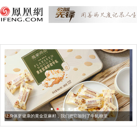
金亚麻籽，我们把它加到了牛轧糖里
被列入佛家七宝的它到