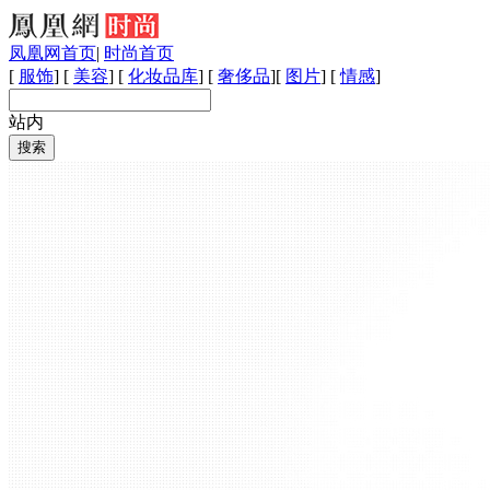
凤凰网首页
|
时尚首页
[
服饰
] [
美容
] [
化妆品库
] [
奢侈品
][
图片
] [
情感
]
站内