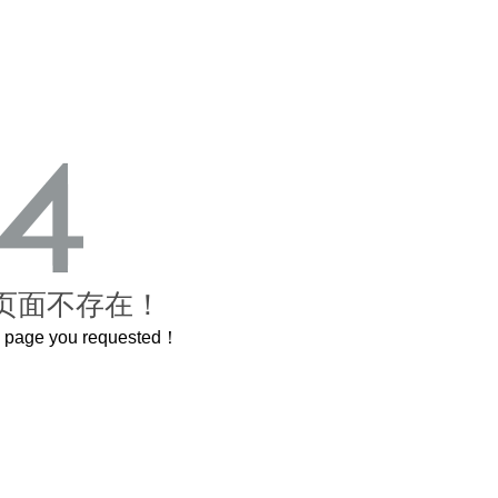
页面不存在！
he page you requested！
曲奇届的“爱马仕”把你的爱封在罐子里送给TA