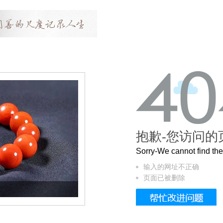
抱歉-您访问的
Sorry-We cannot find t
输入的网址不正确
页面已被删除
这个3.2米的长卷，还原了600岁的紫禁城