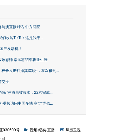
趣与澳直接对话 中方回应
购TikTok 这是我干...
上国产发动机！
致敬恩师 暗示将结束职业生涯
校长反击打掉其3颗牙，双双被刑...
是交换
长”苏贞昌被泼水，22秒完成...
桑顿访问中国多地 意义“类似...
证030609号
视频
·
纪实
·
直播
凤凰卫视
ved.