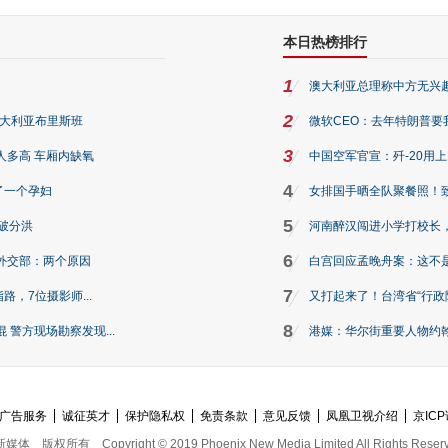
本日热榜排行
1
澳大利亚总理称中方无兴
2
澳大利亚布里斯班
微软CEO：去年特朗普要我们收
3
人多高 车厢内缺氧
中国空军官宣：歼-20用
4
了一个孕妇
女排国手晒全队聚餐照！
5
破分洪
河南醉汉闯进小学打校长，
6
外交部：两个原因
白宫回应孟晚舟案：这不
7
路，7位摄影师...
又打起来了！台湾省“行政院
8
警方现场勘察发现...
港媒：华尔街重要人物约翰·
广告服务
诚征英才
保护隐私权
免责条款
意见反馈
凤凰卫视介绍
京ICP
新媒体
版权所有
Copyright © 2019 Phoenix New Media Limited All Rights Reser