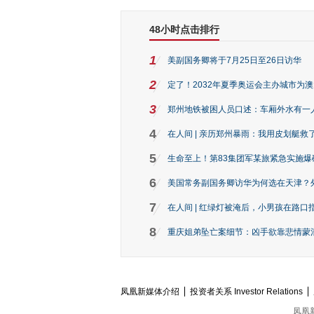
48小时点击排行
1
美副国务卿将于7月25日至26日访华
2
定了！2032年夏季奥运会主办城市为
3
郑州地铁被困人员口述：车厢外水有一
4
在人间 | 亲历郑州暴雨：我用皮划艇救
5
生命至上！第83集团军某旅紧急实施爆
6
美国常务副国务卿访华为何选在天津？
7
在人间 | 红绿灯被淹后，小男孩在路口指
8
重庆姐弟坠亡案细节：凶手欲靠悲情蒙混 
凤凰新媒体介绍
投资者关系 Investor Relations
凤凰