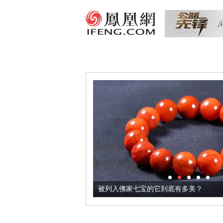
把它加到了牛轧糖里
被列入佛家七宝的它到底有多美？