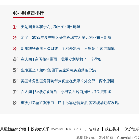
48小时点击排行
1
美副国务卿将于7月25日至26日访华
2
定了！2032年夏季奥运会主办城市为澳大利亚布里斯班
3
郑州地铁被困人员口述：车厢外水有一人多高 车厢内缺氧
4
在人间 | 亲历郑州暴雨：我用皮划艇救了一个孕妇
5
生命至上！第83集团军某旅紧急实施爆破分洪
6
美国常务副国务卿访华为何选在天津？外交部：两个原因
7
在人间 | 红绿灯被淹后，小男孩在路口指路，7位摄影师...
8
重庆姐弟坠亡案细节：凶手欲靠悲情蒙混 警方现场勘察发现...
凤凰新媒体介绍
投资者关系 Investor Relations
广告服务
诚征英才
保护隐
凤凰新媒体
版权所有
Copyright © 