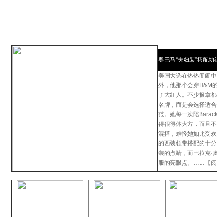
奥巴马“夫妇装”搭配协
美国大选在热热闹闹中落幕
外，他那个会穿H&M的老婆
了大红人。不少报章都
名牌，而是会选择适合
范。她每一次陪Barac
得很得体大方，而且不
混搭，难怪她如此受欢
的西装领带搭配的十分
装的点睛，而巴拉克·
服的亮眼点。……【阅