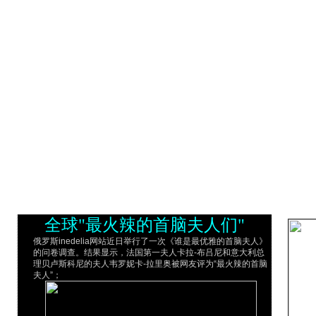
全球"最火辣的首脑夫人们"
俄罗斯inedelia网站近日举行了一次《谁是最优雅的首脑夫人》
的问卷调查。结果显示，法国第一夫人卡拉-布吕尼和意大利总
理贝卢斯科尼的夫人韦罗妮卡-拉里奥被网友评为“最火辣的首脑
夫人”；