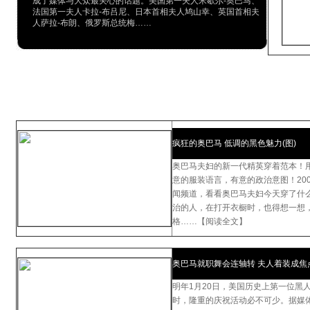
成了媒体与大众最关心的话题。美国第一夫人米歇尔-奥巴马、
法国第一夫人卡拉-布吕尼、日本首相夫人鸠山幸、英国首相夫
人萨拉-布朗、俄罗斯总统梅……
疯狂的奥巴马 低调的黑色魅力(图)
奥巴马夫妇的新一代精英穿着范本！
意的服装语言，有意的政治意图！20
闻频道，看看奥巴马夫妇今天穿了什
治的人，在打开衣橱时，也得想一想，
格……【阅读全文】
奥巴马就职舞会连轴转 夫人着装成焦
明年1月20日，美国历史上第一位黑
时，隆重的庆祝活动必不可少。据媒