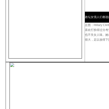
政坛女强人们都选
左图：Hillary Cli
喜欢打扮得过分考究
也不失女人味。她
很大，足以放得下