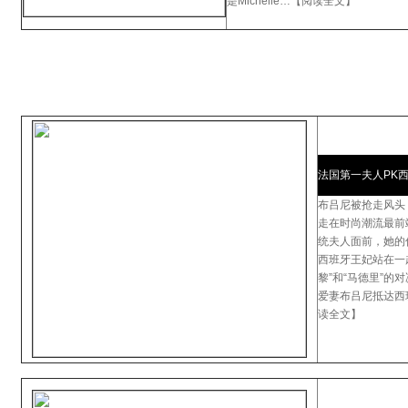
是Michelle…【阅读全文】
法国第一夫人PK
布吕尼被抢走风头
走在时尚潮流最前
统夫人面前，她的
西班牙王妃站在一
黎”和“马德里”的
爱妻布吕尼抵达西
读全文】