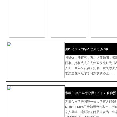
奥巴马夫人的穿衣蜕变史(组图)
居移体，养宜气，再加绝顶聪明，米歇
回事。她和丈夫在去年双双被评为《
人士，今年又获得了提名，麦凯恩夫人
谁知道在米歇尔学习穿衣的路上……
米歇尔-奥巴马穿小黑裙拍官方肖像照
近日公布的美国第一夫人的官方肖像照中，M
Michael Kors的无袖黑色连衣裙。M
个人风格，这延续了她最近在为一些