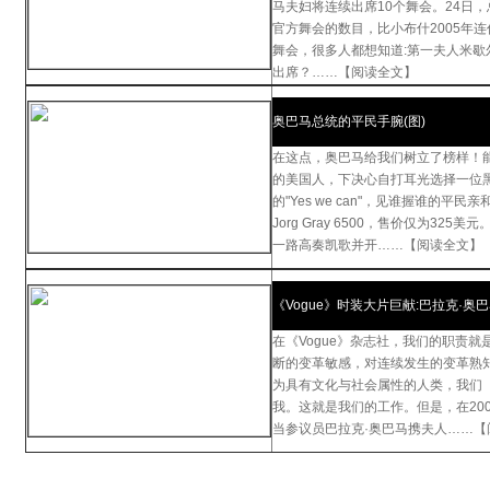
马夫妇将连续出席10个舞会。24日，
官方舞会的数目，比小布什2005年连
舞会，很多人都想知道:第一夫人米歇
出席？……【阅读全文】
奥巴马总统的平民手腕(图)
在这点，奥巴马给我们树立了榜样！
的美国人，下决心自打耳光选择一位
的"Yes we can"，见谁握谁的平
Jorg Gray 6500，售价仅为32
一路高奏凯歌并开……【阅读全文】
《Vogue》时装大片巨献:巴拉克·奥
在《Vogue》杂志社，我们的职责
断的变革敏感，对连续发生的变革熟
为具有文化与社会属性的人类，我们
我。这就是我们的工作。但是，在200
当参议员巴拉克·奥巴马携夫人……【