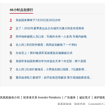
48小时点击排行
1
美副国务卿将于7月25日至26日访华
2
定了！2032年夏季奥运会主办城市为澳大利亚布里斯班
3
郑州地铁被困人员口述：车厢外水有一人多高 车厢内缺氧
4
在人间 | 亲历郑州暴雨：我用皮划艇救了一个孕妇
5
生命至上！第83集团军某旅紧急实施爆破分洪
6
美国常务副国务卿访华为何选在天津？外交部：两个原因
7
在人间 | 红绿灯被淹后，小男孩在路口指路，7位摄影师...
8
重庆姐弟坠亡案细节：凶手欲靠悲情蒙混 警方现场勘察发现...
凤凰新媒体介绍
投资者关系 Investor Relations
广告服务
诚征英才
保护隐
凤凰新媒体
版权所有
Copyright © 