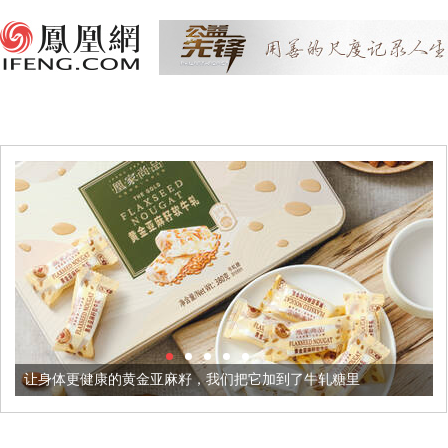
黄金亚麻籽，我们把它加到了牛轧糖里
被列入佛家七宝的它