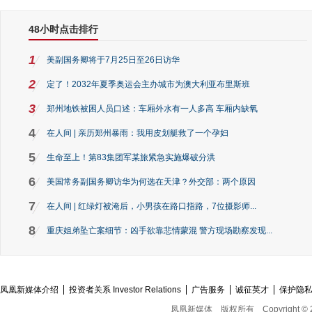
48小时点击排行
1
美副国务卿将于7月25日至26日访华
2
定了！2032年夏季奥运会主办城市为澳大利亚布里斯班
3
郑州地铁被困人员口述：车厢外水有一人多高 车厢内缺氧
4
在人间 | 亲历郑州暴雨：我用皮划艇救了一个孕妇
5
生命至上！第83集团军某旅紧急实施爆破分洪
6
美国常务副国务卿访华为何选在天津？外交部：两个原因
7
在人间 | 红绿灯被淹后，小男孩在路口指路，7位摄影师...
8
重庆姐弟坠亡案细节：凶手欲靠悲情蒙混 警方现场勘察发现...
凤凰新媒体介绍
投资者关系 Investor Relations
广告服务
诚征英才
保护隐
凤凰新媒体
版权所有
Copyright © 