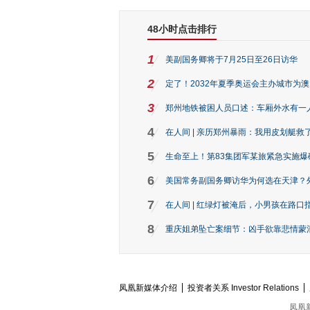
48小时点击排行
1
美副国务卿将于7月25日至26日访华
2
定了！2032年夏季奥运会主办城市为
3
郑州地铁被困人员口述：车厢外水有一
4
在人间 | 亲历郑州暴雨：我用皮划艇救
5
生命至上！第83集团军某旅紧急实施爆
6
美国常务副国务卿访华为何选在天津？
7
在人间 | 红绿灯被淹后，小男孩在路口指
8
重庆姐弟坠亡案细节：凶手欲靠悲情蒙混 
凤凰新媒体介绍
投资者关系 Investor Relations
凤凰