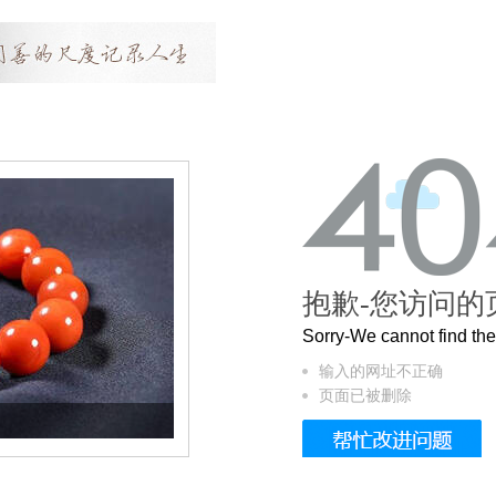
抱歉-您访问的
Sorry-We cannot find t
输入的网址不正确
页面已被删除
这个3.2米的长卷，还原了600岁的紫禁城