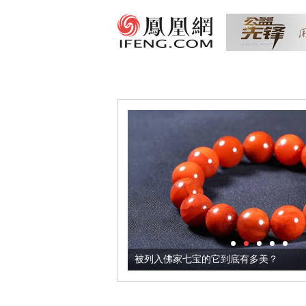
把它加到了牛轧糖里
被列入佛家七宝的它到底有多美？