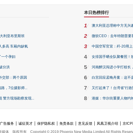
本日热榜排行
1
澳大利亚总理称中方无兴
2
澳大利亚布里斯班
微软CEO：去年特朗普要我们收
3
人多高 车厢内缺氧
中国空军官宣：歼-20用
4
了一个孕妇
女排国手晒全队聚餐照！
5
破分洪
河南醉汉闯进小学打校长，
6
外交部：两个原因
白宫回应孟晚舟案：这不
7
路，7位摄影师...
又打起来了！台湾省“行政院
8
警方现场勘察发现...
港媒：华尔街重要人物约翰·
广告服务
诚征英才
保护隐私权
免责条款
意见反馈
凤凰卫视介绍
京ICP
新媒体
版权所有
Copyright © 2019 Phoenix New Media Limited All Rights Reser