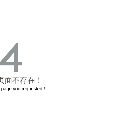
页面不存在！
he page you requested！
曲奇届的“爱马仕”把你的爱封在罐子里送给TA