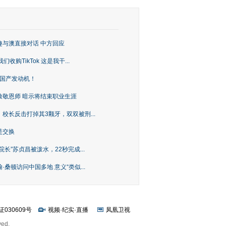
趣与澳直接对话 中方回应
购TikTok 这是我干...
上国产发动机！
致敬恩师 暗示将结束职业生涯
校长反击打掉其3颗牙，双双被刑...
是交换
长”苏贞昌被泼水，22秒完成...
桑顿访问中国多地 意义“类似...
证030609号
视频
·
纪实
·
直播
凤凰卫视
ved.