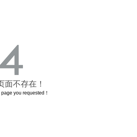
页面不存在！
he page you requested！
曲奇届的“爱马仕”把你的爱封在罐子里送给TA