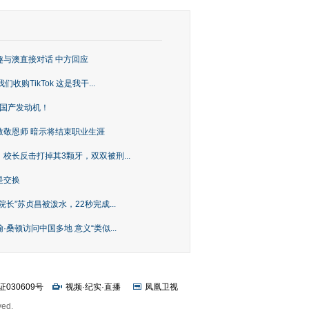
趣与澳直接对话 中方回应
购TikTok 这是我干...
上国产发动机！
致敬恩师 暗示将结束职业生涯
校长反击打掉其3颗牙，双双被刑...
是交换
长”苏贞昌被泼水，22秒完成...
桑顿访问中国多地 意义“类似...
证030609号
视频
·
纪实
·
直播
凤凰卫视
ved.