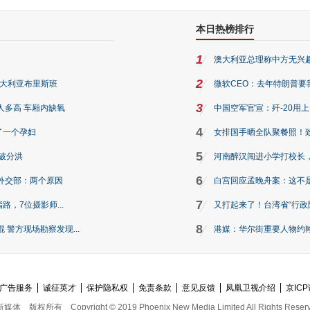
本日热榜排行
1
澳大利亚总理称中方无兴
2
澳大利亚布里斯班
微软CEO：去年特朗普要我们收
3
人多高 车厢内缺氧
中国空军官宣：歼-20用
4
了一个孕妇
女排国手晒全队聚餐照！
5
破分洪
河南醉汉闯进小学打校长，
6
外交部：两个原因
白宫回应孟晚舟案：这不
7
路，7位摄影师...
又打起来了！台湾省“行政院
8
警方现场勘察发现...
港媒：华尔街重要人物约翰·
广告服务
诚征英才
保护隐私权
免责条款
意见反馈
凤凰卫视介绍
京ICP
新媒体
版权所有
Copyright © 2019 Phoenix New Media Limited All Rights Reser