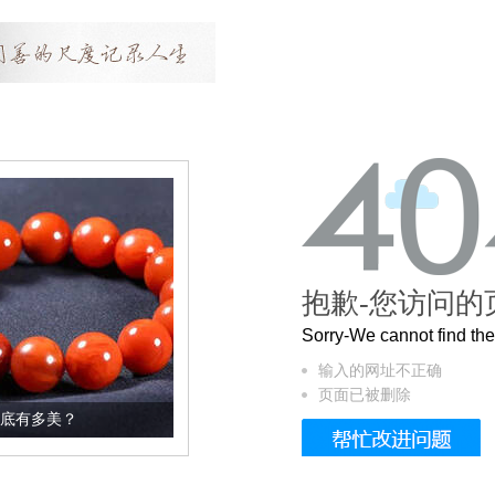
抱歉-您访问的
Sorry-We cannot find t
输入的网址不正确
页面已被删除
这个3.2米的长卷，还原了600岁的紫禁城