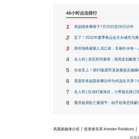
48小时点击排行
1
美副国务卿将于7月25日至26日访华
2
定了！2032年夏季奥运会主办城市为
3
郑州地铁被困人员口述：车厢外水有一
4
在人间 | 亲历郑州暴雨：我用皮划艇救
5
生命至上！第83集团军某旅紧急实施爆
6
美国常务副国务卿访华为何选在天津？
7
在人间 | 红绿灯被淹后，小男孩在路口指
8
重庆姐弟坠亡案细节：凶手欲靠悲情蒙混 
凤凰新媒体介绍
投资者关系 Investor Relations
凤凰