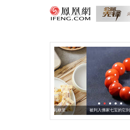
们把它加到了牛轧糖里
被列入佛家七宝的它到底有多美？