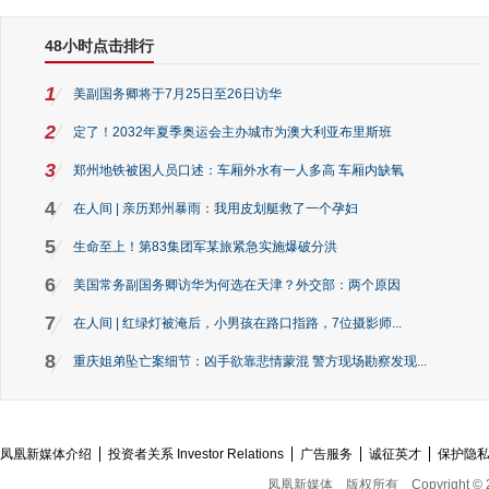
48小时点击排行
1
美副国务卿将于7月25日至26日访华
2
定了！2032年夏季奥运会主办城市为澳大利亚布里斯班
3
郑州地铁被困人员口述：车厢外水有一人多高 车厢内缺氧
4
在人间 | 亲历郑州暴雨：我用皮划艇救了一个孕妇
5
生命至上！第83集团军某旅紧急实施爆破分洪
6
美国常务副国务卿访华为何选在天津？外交部：两个原因
7
在人间 | 红绿灯被淹后，小男孩在路口指路，7位摄影师...
8
重庆姐弟坠亡案细节：凶手欲靠悲情蒙混 警方现场勘察发现...
凤凰新媒体介绍
投资者关系 Investor Relations
广告服务
诚征英才
保护隐
凤凰新媒体
版权所有
Copyright © 