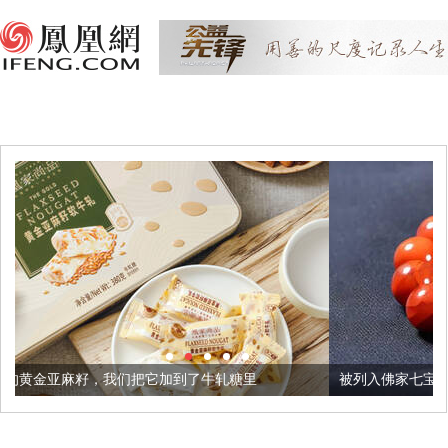
把它加到了牛轧糖里
被列入佛家七宝的它到底有多美？