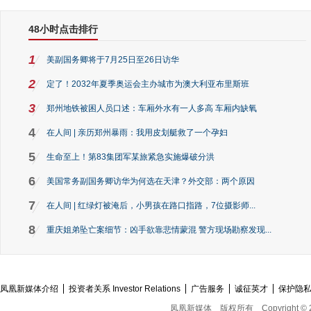
48小时点击排行
1
美副国务卿将于7月25日至26日访华
2
定了！2032年夏季奥运会主办城市为澳大利亚布里斯班
3
郑州地铁被困人员口述：车厢外水有一人多高 车厢内缺氧
4
在人间 | 亲历郑州暴雨：我用皮划艇救了一个孕妇
5
生命至上！第83集团军某旅紧急实施爆破分洪
6
美国常务副国务卿访华为何选在天津？外交部：两个原因
7
在人间 | 红绿灯被淹后，小男孩在路口指路，7位摄影师...
8
重庆姐弟坠亡案细节：凶手欲靠悲情蒙混 警方现场勘察发现...
凤凰新媒体介绍
投资者关系 Investor Relations
广告服务
诚征英才
保护隐
凤凰新媒体
版权所有
Copyright © 